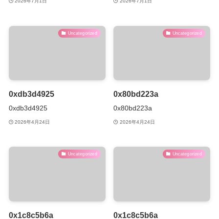
2026年7月1日
2026年7月1日
Uncategorized
Uncategorized
0xdb3d4925
0x80bd223a
0xdb3d4925
0x80bd223a
2026年4月24日
2026年4月24日
Uncategorized
Uncategorized
0x1c8c5b6a
0x1c8c5b6a