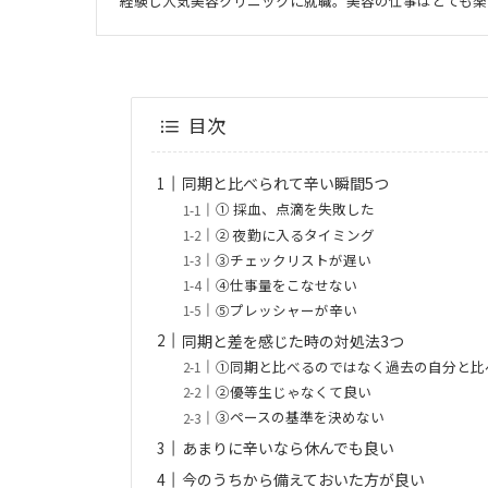
経験し人気美容クリニックに就職。美容の仕事はとても楽
目次
同期と比べられて辛い瞬間5つ
① 採血、点滴を失敗した
② 夜勤に入るタイミング
③チェックリストが遅い
④仕事量をこなせない
⑤プレッシャーが辛い
同期と差を感じた時の対処法3つ
①同期と比べるのではなく過去の自分と比
②優等生じゃなくて良い
③ペースの基準を決めない
あまりに辛いなら休んでも良い
今のうちから備えておいた方が良い