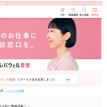
出典：
レバウェル看護
める前に情報収集！ ／