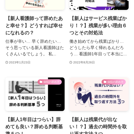
【新人看護師って辞めたあ
【新人はサービス残業ばか
と幸せ？】どうすれば幸せ
り！？】残業が多い理由６
になれるの？
つとその対処法
仕事が辛い… 早く辞めたい…
働き始めてから残業ばかり…
そう思っている新人看護師はた
どうしたら早く帰れるんだろ
くさんいるでしょう。 私...
う… 看護師1年目って本当に...
2023年1月23日
2022年8月26日
病院の辞め方
病院の辞め方
【新人1年目はつらい】辞
【新人は残業代が出な
めても良い？辞める判断基
い！？】過去の時間外を取
準５つ！
り返す方法３つ