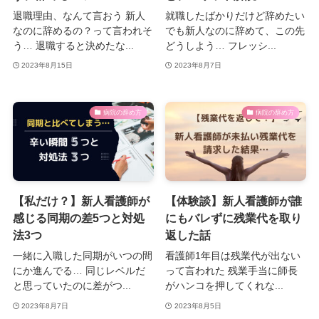
退職理由、なんて言おう 新人
就職したばかりだけど辞めたい
なのに辞めるの？って言われそ
でも新人なのに辞めて、この先
う… 退職すると決めたな...
どうしよう… フレッシ...
2023年8月15日
2023年8月7日
病院の辞め方
病院の辞め方
【私だけ？】新人看護師が
【体験談】新人看護師が誰
感じる同期の差5つと対処
にもバレずに残業代を取り
法3つ
返した話
一緒に入職した同期がいつの間
看護師1年目は残業代が出ない
にか進んでる… 同じレベルだ
って言われた 残業手当に師長
と思っていたのに差がつ...
がハンコを押してくれな...
2023年8月7日
2023年8月5日